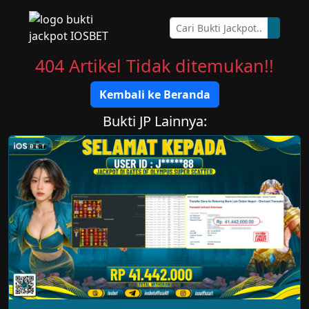
404 Artikel Tidak ditemukan!!
Kembali ke Beranda
Bukti JP Lainnya: