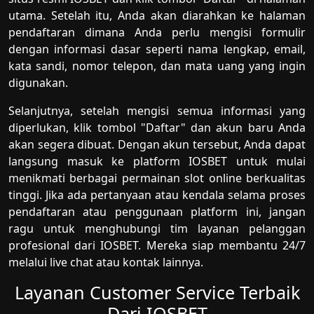
utama. Setelah itu, Anda akan diarahkan ke halaman
pendaftaran dimana Anda perlu mengisi formulir
dengan informasi dasar seperti nama lengkap, email,
kata sandi, nomor telepon, dan mata uang yang ingin
digunakan.
Selanjutnya, setelah mengisi semua informasi yang
diperlukan, klik tombol "Daftar" dan akun baru Anda
akan segera dibuat. Dengan akun tersebut, Anda dapat
langsung masuk ke platform IOSBET untuk mulai
menikmati berbagai permainan slot online berkualitas
tinggi. Jika ada pertanyaan atau kendala selama proses
pendaftaran atau penggunaan platform ini, jangan
ragu untuk menghubungi tim layanan pelanggan
profesional dari IOSBET. Mereka siap membantu 24/7
melalui live chat atau kontak lainnya.
Layanan Customer Service Terbaik
Dari IOSBET