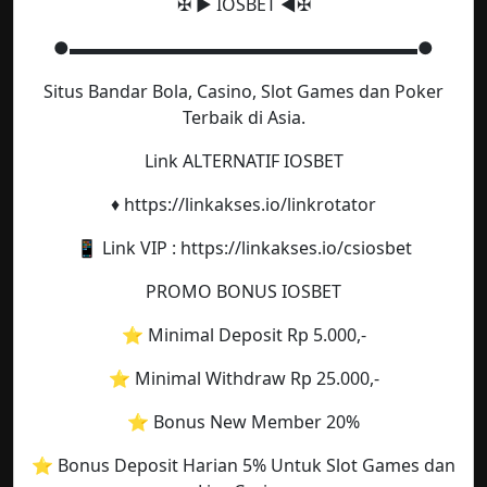
✠ ► IOSBET ◄✠
●▬▬▬▬▬▬▬▬▬▬▬▬▬▬▬▬▬▬▬▬●
Situs Bandar Bola, Casino, Slot Games dan Poker
Terbaik di Asia.
Link ALTERNATIF IOSBET
♦️ https://linkakses.io/linkrotator
📱 Link VIP : https://linkakses.io/csiosbet
PROMO BONUS IOSBET
⭐️ Minimal Deposit Rp 5.000,-
⭐️ Minimal Withdraw Rp 25.000,-
⭐️ Bonus New Member 20%
⭐️ Bonus Deposit Harian 5% Untuk Slot Games dan