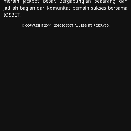
meraih jackpot besar. Bergabunglah sekarang dan
jadilah bagian dari komunitas pemain sukses bersama
IOSBET!
© COPYRIGHT 2014 - 2026 IOSBET. ALL RIGHTS RESERVED.