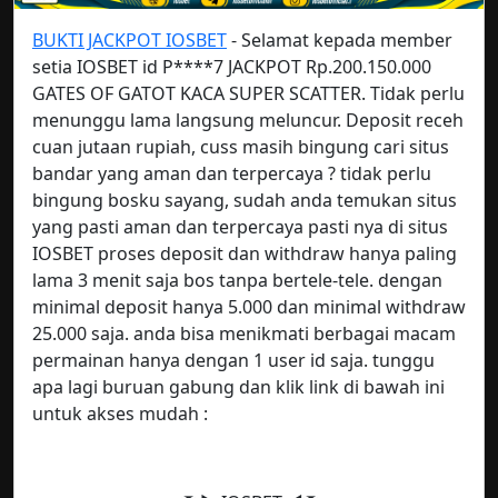
BUKTI JACKPOT IOSBET
- Selamat kepada member
setia IOSBET id P****7 JACKPOT Rp.200.150.000
GATES OF GATOT KACA SUPER SCATTER. Tidak perlu
menunggu lama langsung meluncur. Deposit receh
cuan jutaan rupiah, cuss masih bingung cari situs
bandar yang aman dan terpercaya ? tidak perlu
bingung bosku sayang, sudah anda temukan situs
yang pasti aman dan terpercaya pasti nya di situs
IOSBET proses deposit dan withdraw hanya paling
lama 3 menit saja bos tanpa bertele-tele. dengan
minimal deposit hanya 5.000 dan minimal withdraw
25.000 saja. anda bisa menikmati berbagai macam
permainan hanya dengan 1 user id saja. tunggu
apa lagi buruan gabung dan klik link di bawah ini
untuk akses mudah :