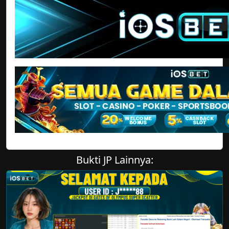
Bukti JP Lainnya: