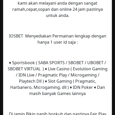
kami akan melayani anda dengan sangat
ramah,cepat,sopan dan online 24 jam pastinya
untuk anda.
IOSBET Menyediakan Permainan lengkap dengan
hanya 1 user id saja :
♦️ Sportsbook ( SABA SPORTS / SBOBET / UBOBET /
SBOBET VIRTUAL ) ♦️ Live Casino ( Evolution Gaming
/ IDN Live / Pragmatic Play / Microgaming /
Playtech Dll ) ♦️ Slot Gaming ( Pragmatic,
Harbanero, Microgaming, dll ) ♦️ IDN Poker ♦️ Dan
masih banyak Games lainnya
Di jamin Bikin nagih boskuh dan pastinya Fair Play