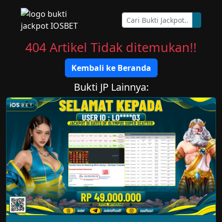
404 Artikel Tidak ditemukan!!
Kembali ke Beranda
Bukti JP Lainnya: