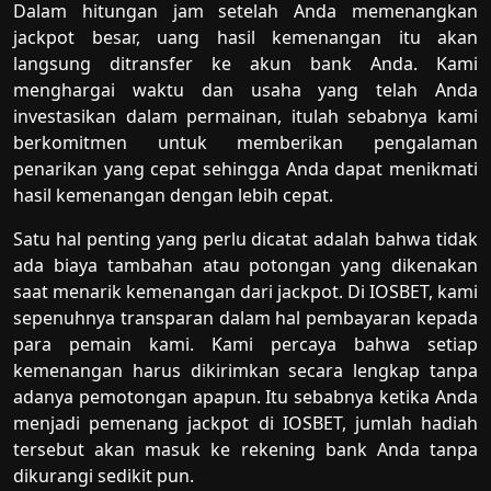
Dalam hitungan jam setelah Anda memenangkan
jackpot besar, uang hasil kemenangan itu akan
langsung ditransfer ke akun bank Anda. Kami
menghargai waktu dan usaha yang telah Anda
investasikan dalam permainan, itulah sebabnya kami
berkomitmen untuk memberikan pengalaman
penarikan yang cepat sehingga Anda dapat menikmati
hasil kemenangan dengan lebih cepat.
Satu hal penting yang perlu dicatat adalah bahwa tidak
ada biaya tambahan atau potongan yang dikenakan
saat menarik kemenangan dari jackpot. Di IOSBET, kami
sepenuhnya transparan dalam hal pembayaran kepada
para pemain kami. Kami percaya bahwa setiap
kemenangan harus dikirimkan secara lengkap tanpa
adanya pemotongan apapun. Itu sebabnya ketika Anda
menjadi pemenang jackpot di IOSBET, jumlah hadiah
tersebut akan masuk ke rekening bank Anda tanpa
dikurangi sedikit pun.