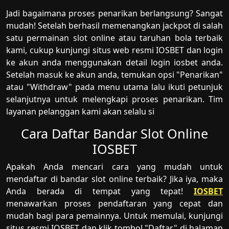
Jadi bagaimana proses penarikan berlangsung? Sangat
mudah! Setelah berhasil memenangkan jackpot di salah
satu permainan slot online atau taruhan bola terbaik
kami, cukup kunjungi situs web resmi IOSBET dan login
ke akun anda menggunakan detail login iosbet anda.
Setelah masuk ke akun anda, temukan opsi "Penarikan"
atau "Withdraw" pada menu utama lalu ikuti petunjuk
selanjutnya untuk melengkapi proses penarikan. Tim
layanan pelanggan kami akan selalu si
Cara Daftar Bandar Slot Online
IOSBET
Apakah Anda mencari cara yang mudah untuk
mendaftar di bandar slot online terbaik? Jika iya, maka
Anda berada di tempat yang tepat!
IOSBET
menawarkan proses pendaftaran yang cepat dan
mudah bagi para pemainnya. Untuk memulai, kunjungi
situs resmi IOSBET dan klik tombol "Daftar" di halaman