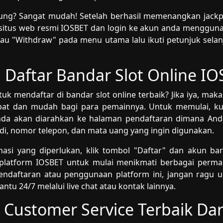
ung? Sangat mudah! Setelah berhasil memenangkan jackpot
 situs web resmi IOSBET dan login ke akun anda menggunak
au "Withdraw" pada menu utama lalu ikuti petunjuk sela
 Daftar Bandar Slot Online I
 mendaftar di bandar slot online terbaik? Jika iya, mak
at dan mudah bagi para pemainnya. Untuk memulai, kunj
Anda akan diarahkan ke halaman pendaftaran dimana And
ndi, nomor telepon, dan mata uang yang ingin digunakan.
rmasi yang diperlukan, klik tombol "Daftar" dan akun b
latform IOSBET untuk mulai menikmati berbagai permainan
endaftaran atau penggunaan platform ini, jangan ragu
tu 24/7 melalui live chat atau kontak lainnya.
 Customer Service Terbaik Dar