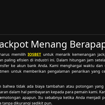
 Jackpot Menang Berapap
 harus memilih
IOSBET
untuk menarik kemenangan jackp
 paling efisien di industri ini. Dalam hitungan jam se
ansfer ke akun bank Anda. Kami menghargai waktu dan 
itmen untuk memberikan pengalaman penarikan yang ce
lah bahwa tidak ada biaya tambahan atau potongan yan
sparan dalam hal pembayaran kepada para pemain kami. K
pemotongan apapun. Itu sebabnya ketika Anda menjadi p
 tanpa dikurangi sedikit pun.