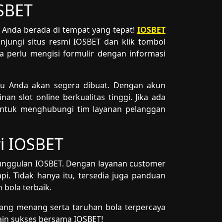
OSBET
a Anda berada di tempat yang tepat!
IOSBET
ungi situs resmi IOSBET dan klik tombol
a perlu mengisi formulir dengan informasi
aru Anda akan segera dibuat. Dengan akun
 slot online berkualitas tinggi. Jika ada
 untuk menghubungi tim layanan pelanggan
i IOSBET
eunggulan IOSBET. Dengan layanan customer
i. Tidak hanya itu, tersedia juga panduan
 bola terbaik.
pang menang serta taruhan bola terpercaya
ain sukses bersama IOSBET!