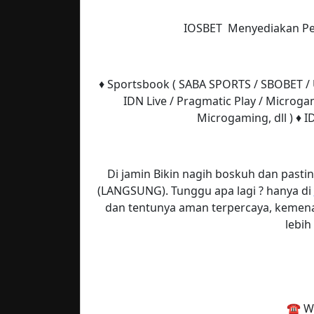
IOSBET Menyediakan Per
♦️ Sportsbook ( SABA SPORTS / SBOBET / 
IDN Live / Pragmatic Play / Microgam
Microgaming, dll ) ♦️
Di jamin Bikin nagih boskuh dan pasti
(LANGSUNG). Tunggu apa lagi ? hanya di
dan tentunya aman terpercaya, kemena
lebih
☎️ W