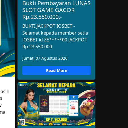
Bukti Pembayaran LUNAS
SLOT GAME GACOR
Rp.23.550.000,-
BUKTI JACKPOT IOSBET -
Selamat kepada member setia
iOSBET id ZE*****00 JACKPOT
Rp.23.550.000
Jumat, 07 Agustus 2026
Read More
masih
da
w
mal