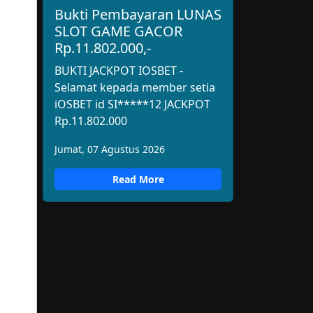
Bukti Pembayaran LUNAS
SLOT GAME GACOR
Rp.11.802.000,-
BUKTI JACKPOT IOSBET -
Selamat kepada member setia
iOSBET id SI*****12 JACKPOT
Rp.11.802.000
Jumat, 07 Agustus 2026
Read More