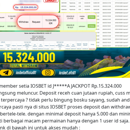
member setia IOSBET id J*****A JACKPOT Rp.15.324.000
gsung meluncur. Deposit receh cuan jutaan rupiah, cuss 
 terpercaya ? tidak perlu bingung bosku sayang, sudah an
caya pasti nya di situs IOSBET proses deposit dan withdra
 bertele-tele. dengan minimal deposit hanya 5.000 dan mini
ti berbagai macam permainan hanya dengan 1 user id saja.
ink di bawah ini untuk akses mudah :