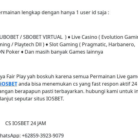
mainan lengkap dengan hanya 1 user id saja :
UBOBET / SBOBET VIRTUAL ) ♦️ Live Casino ( Evolution Gami
ing / Playtech Dll ) ♦️ Slot Gaming ( Pragmatic, Harbanero,
 IDN Poker ♦️ Dan masih banyak Games lainnya
nya Fair Play yah boskuh karena semua Permainan Live gam
iOSBET
anda bisa menemukan cs yang fast respon aktif 24
ngan berapapun pasti terbayarkan. hubungi kami untuk i
 lanjut seputar situs IOSBET.
CS IOSBET 24 JAM
hatsApp: +62859-3923-9079