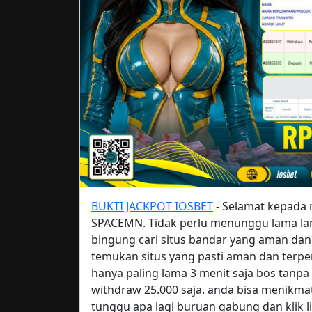
BUKTI JACKPOT IOSBET
- Selamat kepada 
SPACEMN. Tidak perlu menunggu lama lan
bingung cari situs bandar yang aman dan
temukan situs yang pasti aman dan terper
hanya paling lama 3 menit saja bos tanpa
withdraw 25.000 saja. anda bisa menikma
tunggu apa lagi buruan gabung dan klik l