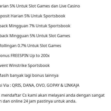
rian 5% Untuk Slot Games dan Live Casino
posit Harian 5% Untuk Sportsbook
back Mingguan 7% Untuk Sportsbook
back Mingguan 5% Untuk Slot Games
Rollingan 0.7% Untuk Slot Games
Bonus FREESPIN Up to 200x
vent Winstrike Sportsbook
asih banyak lagi bonus lainnya
i Via : QRIS, DANA, OVO, GOPAY & LINKAJA
mendaftar Cs kami akan melayani anda dengan sangat
 dan online 24 jam pastinya untuk anda.