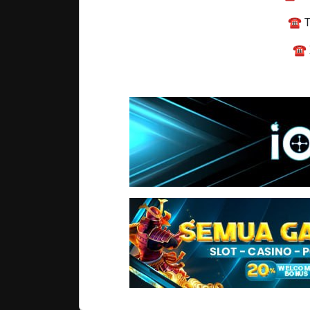
☎️ T
☎️ 