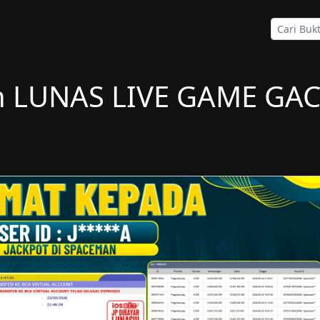
n LUNAS LIVE GAME GA