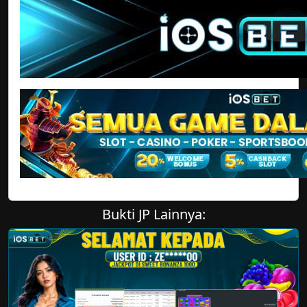
Bukti JP Lainnya: