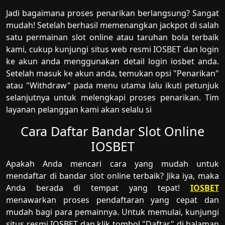
Jadi bagaimana proses penarikan berlangsung? Sangat
mudah! Setelah berhasil memenangkan jackpot di salah
satu permainan slot online atau taruhan bola terbaik
kami, cukup kunjungi situs web resmi IOSBET dan login
ke akun anda menggunakan detail login iosbet anda.
Setelah masuk ke akun anda, temukan opsi "Penarikan"
atau "Withdraw" pada menu utama lalu ikuti petunjuk
selanjutnya untuk melengkapi proses penarikan. Tim
layanan pelanggan kami akan selalu si
Cara Daftar Bandar Slot Online
IOSBET
Apakah Anda mencari cara yang mudah untuk
mendaftar di bandar slot online terbaik? Jika iya, maka
Anda berada di tempat yang tepat!
IOSBET
menawarkan proses pendaftaran yang cepat dan
mudah bagi para pemainnya. Untuk memulai, kunjungi
situs resmi IOSBET dan klik tombol "Daftar" di halaman