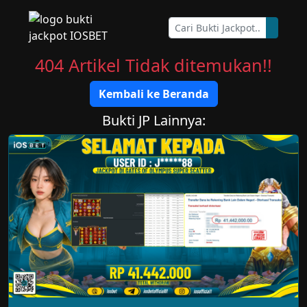
404 Artikel Tidak ditemukan!!
Kembali ke Beranda
Bukti JP Lainnya: