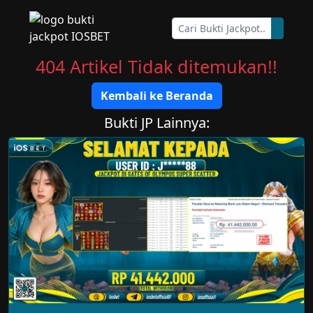
404 Artikel Tidak ditemukan!!
Kembali ke Beranda
Bukti JP Lainnya: