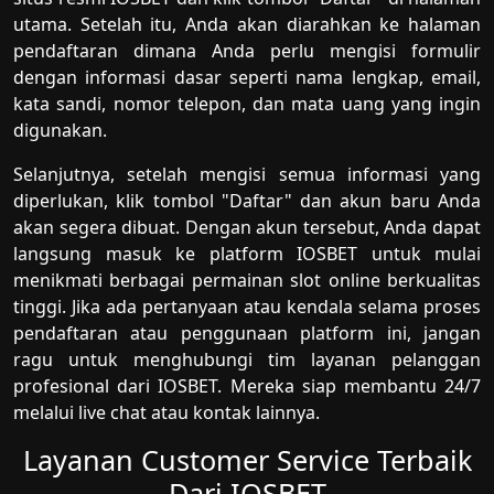
utama. Setelah itu, Anda akan diarahkan ke halaman
pendaftaran dimana Anda perlu mengisi formulir
dengan informasi dasar seperti nama lengkap, email,
kata sandi, nomor telepon, dan mata uang yang ingin
digunakan.
Selanjutnya, setelah mengisi semua informasi yang
diperlukan, klik tombol "Daftar" dan akun baru Anda
akan segera dibuat. Dengan akun tersebut, Anda dapat
langsung masuk ke platform IOSBET untuk mulai
menikmati berbagai permainan slot online berkualitas
tinggi. Jika ada pertanyaan atau kendala selama proses
pendaftaran atau penggunaan platform ini, jangan
ragu untuk menghubungi tim layanan pelanggan
profesional dari IOSBET. Mereka siap membantu 24/7
melalui live chat atau kontak lainnya.
Layanan Customer Service Terbaik
Dari IOSBET