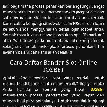
Jadi bagaimana proses penarikan berlangsung? Sangat
mudah! Setelah berhasil memenangkan jackpot di salah
satu permainan slot online atau taruhan bola terbaik
kami, cukup kunjungi situs web resmi IOSBET dan login
ke akun anda menggunakan detail login iosbet anda.
Setelah masuk ke akun anda, temukan opsi "Penarikan"
atau "Withdraw" pada menu utama lalu ikuti petunjuk
selanjutnya untuk melengkapi proses penarikan. Tim
layanan pelanggan kami akan selalu si
Cara Daftar Bandar Slot Online
IOSBET
Apakah Anda mencari cara yang mudah untuk
mendaftar di bandar slot online terbaik? Jika iya, maka
Anda berada di tempat yang tepat!
IOSBET
menawarkan proses pendaftaran yang cepat dan
mudah bagi para pemainnya. Untuk memulai, kunjungi
situs resmi IOSBET dan klik tombol "Daftar" di halaman