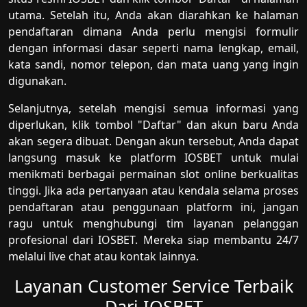
utama. Setelah itu, Anda akan diarahkan ke halaman
pendaftaran dimana Anda perlu mengisi formulir
dengan informasi dasar seperti nama lengkap, email,
kata sandi, nomor telepon, dan mata uang yang ingin
digunakan.
Selanjutnya, setelah mengisi semua informasi yang
diperlukan, klik tombol "Daftar" dan akun baru Anda
akan segera dibuat. Dengan akun tersebut, Anda dapat
langsung masuk ke platform IOSBET untuk mulai
menikmati berbagai permainan slot online berkualitas
tinggi. Jika ada pertanyaan atau kendala selama proses
pendaftaran atau penggunaan platform ini, jangan
ragu untuk menghubungi tim layanan pelanggan
profesional dari IOSBET. Mereka siap membantu 24/7
melalui live chat atau kontak lainnya.
Layanan Customer Service Terbaik
Dari IOSBET