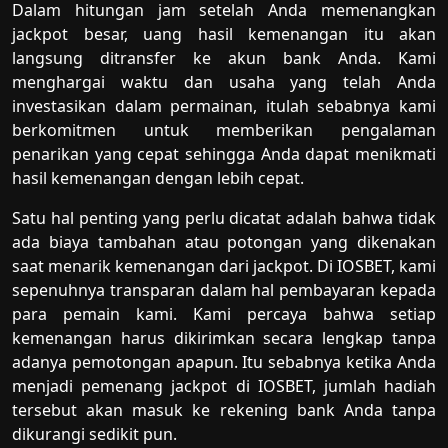
Dalam hitungan jam setelah Anda memenangkan
jackpot besar, uang hasil kemenangan itu akan
langsung ditransfer ke akun bank Anda. Kami
menghargai waktu dan usaha yang telah Anda
investasikan dalam permainan, itulah sebabnya kami
berkomitmen untuk memberikan pengalaman
penarikan yang cepat sehingga Anda dapat menikmati
hasil kemenangan dengan lebih cepat.
Satu hal penting yang perlu dicatat adalah bahwa tidak
ada biaya tambahan atau potongan yang dikenakan
saat menarik kemenangan dari jackpot. Di IOSBET, kami
sepenuhnya transparan dalam hal pembayaran kepada
para pemain kami. Kami percaya bahwa setiap
kemenangan harus dikirimkan secara lengkap tanpa
adanya pemotongan apapun. Itu sebabnya ketika Anda
menjadi pemenang jackpot di IOSBET, jumlah hadiah
tersebut akan masuk ke rekening bank Anda tanpa
dikurangi sedikit pun.