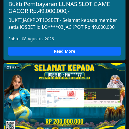
Bukti Pembayaran LUNAS SLOT GAME
GACOR Rp.49.000.000,-
BUKTI JACKPOT IOSBET - Selamat kepada member
setia iOSBET id LO****03 JACKPOT Rp.49.000.000
Sabtu, 08 Agustus 2026
Read More