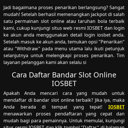
Jadi bagaimana proses penarikan berlangsung? Sangat
mudah! Setelah berhasil memenangkan jackpot di salah
satu permainan slot online atau taruhan bola terbaik
kami, cukup kunjungi situs web resmi IOSBET dan login
ke akun anda menggunakan detail login iosbet anda.
Setelah masuk ke akun anda, temukan opsi "Penarikan"
atau "Withdraw" pada menu utama lalu ikuti petunjuk
selanjutnya untuk melengkapi proses penarikan. Tim
layanan pelanggan kami akan selalu si
Cara Daftar Bandar Slot Online
IOSBET
Apakah Anda mencari cara yang mudah untuk
mendaftar di bandar slot online terbaik? Jika iya, maka
Anda berada di tempat yang tepat!
IOSBET
menawarkan proses pendaftaran yang cepat dan
mudah bagi para pemainnya. Untuk memulai, kunjungi
situs resmi IOSBET dan klik tombol "Daftar" di halaman