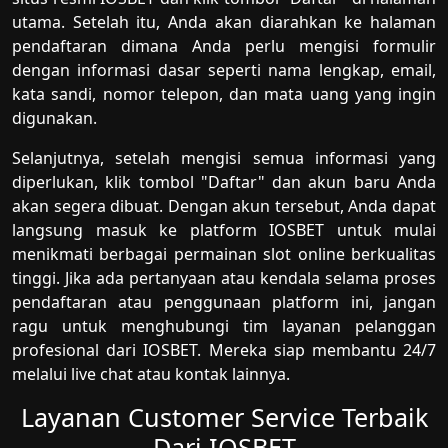
utama. Setelah itu, Anda akan diarahkan ke halaman
pendaftaran dimana Anda perlu mengisi formulir
dengan informasi dasar seperti nama lengkap, email,
kata sandi, nomor telepon, dan mata uang yang ingin
digunakan.
Selanjutnya, setelah mengisi semua informasi yang
diperlukan, klik tombol "Daftar" dan akun baru Anda
akan segera dibuat. Dengan akun tersebut, Anda dapat
langsung masuk ke platform IOSBET untuk mulai
menikmati berbagai permainan slot online berkualitas
tinggi. Jika ada pertanyaan atau kendala selama proses
pendaftaran atau penggunaan platform ini, jangan
ragu untuk menghubungi tim layanan pelanggan
profesional dari IOSBET. Mereka siap membantu 24/7
melalui live chat atau kontak lainnya.
Layanan Customer Service Terbaik
Dari IOSBET