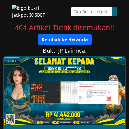
404 Artikel Tidak ditemukan!!
Kembali ke Beranda
Bukti JP Lainnya: