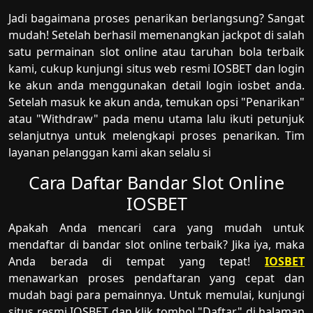
Jadi bagaimana proses penarikan berlangsung? Sangat
mudah! Setelah berhasil memenangkan jackpot di salah
satu permainan slot online atau taruhan bola terbaik
kami, cukup kunjungi situs web resmi IOSBET dan login
ke akun anda menggunakan detail login iosbet anda.
Setelah masuk ke akun anda, temukan opsi "Penarikan"
atau "Withdraw" pada menu utama lalu ikuti petunjuk
selanjutnya untuk melengkapi proses penarikan. Tim
layanan pelanggan kami akan selalu si
Cara Daftar Bandar Slot Online
IOSBET
Apakah Anda mencari cara yang mudah untuk
mendaftar di bandar slot online terbaik? Jika iya, maka
Anda berada di tempat yang tepat!
IOSBET
menawarkan proses pendaftaran yang cepat dan
mudah bagi para pemainnya. Untuk memulai, kunjungi
situs resmi IOSBET dan klik tombol "Daftar" di halaman